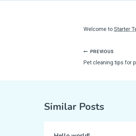
Welcome to
Starter 
Bejegyzés
PREVIOUS
Pet cleaning tips for
navigáció
Similar Posts
Hello world!